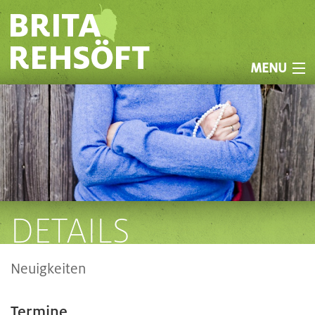
MENU
SÄNGERIN
KÜNSTLERIN
DOZENTIN
TERMINE
ODEN ZUR NACHT
DETAILS
PROJEKTE
ÜBER MICH
Neuigkeiten
KONTAKT
Termine