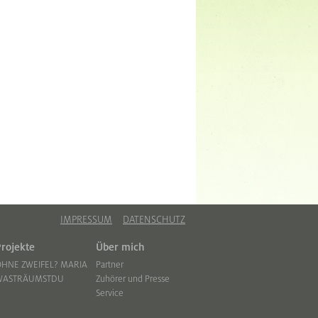
IMPRESSUM
DATENSCHUTZ
Projekte
Über mich
HNE ZWEIFEL? MARIA
Partner
WASTRÄUMSTDU
Zuhörer und Presse
Service