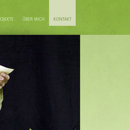
OJEKTE
ÜBER MICH
KONTAKT
NE ZWEIFEL? MARIA
PARTNER
IMPRESSUM
ASTRÄUMSTDU
ZUHÖRER UND PRESSE
SERVICE