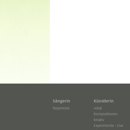
Sängerin
Künstlerin
Repertoire
vokal
Kompositionen
kreativ
Experimente - LIve