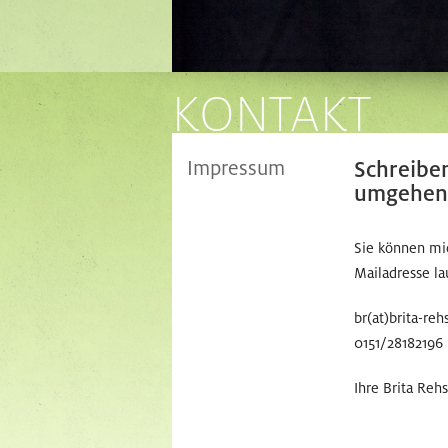
KONTAKT
Impressum
Schreiben
umgehen
Sie können mi
Mailadresse la
br(at)brita-r
0151/28182196
Ihre Brita Rehs