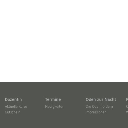
Dozentin
Termine
Oden zur Nacht
Aktuelle Kurse
Neuigkeiten
Die Oden fördern
O
Gutschein
Impressionen