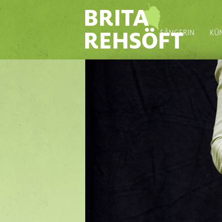
SÄNGERIN
KÜ
REPERTOIRE
VOK
KO
KRE
EXP
STI